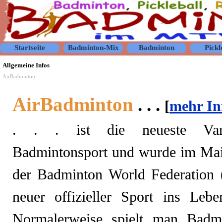
Direkt zum Seiteninhalt
Startseite
Badminton-Mix
Badminton
Pickl
▼
▼
Allgemeine Infos
AirBadminton
AirBadminton
. . .
[
mehr In
. . .
ist die neueste Va
Badmintonsport und wurde im Ma
der Badminton World Federation
neuer offizieller Sport ins Lebe
Normalerweise spielt man Badm