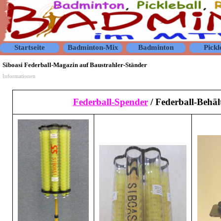
Direkt zum Seiteninhalt
Startseite
Badminton-Mix
Badminton
Pickl
▼
▼
Siboasi Federball-Magazin auf Baustrahler-Ständer
Informationen
Federball-Spender
/ Federball-Behäl