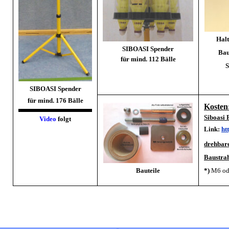
Halt
SIBOASI Spender
Bau
für mind. 112 Bälle
S
SIBOASI Spender
für mind. 176 Bälle
Kosten
Siboasi 
Video
folgt
Link:
ht
drehbar
Baustrah
Bauteile
*)
M6 od
S